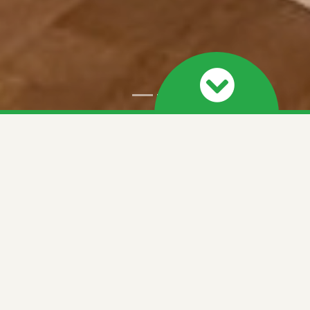
LES MENUISERIES SAINT-GERMAIN
Entreprise implantée à
Saint-Germain
, nous mettons
depuis plusieurs années notre passion du bois au
service de vos projets. De l’agencement intérieur à la
menuiserie d’art, de professionnels à particuliers, notre
équipe transforme vos idées en
réalisations sur